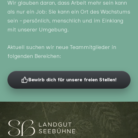
Wir glauben daran, dass Arbeit mehr sein kann
als nur ein Job: Sie kann ein Ort des Wachstums
sein – persönlich, menschlich und im Einklang
mit unserer Umgebung.
Aktuell suchen wir neue Teammitglieder in
folgenden Bereichen:
Bewirb dich für unsere freien Stellen!