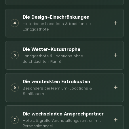
Die Design-Einschränkungen
4
Historische Locations & traditionelle
Landgasthöfe
Die Wetter-Katastrophe
5
Landgasthöfe & Locations ohne
durchdachten Plan B
Die versteckten Extrakosten
6
Besonders bei Premium-Locations &
Schlössern
Die wechselnden Ansprechpartner
7
Hotels & große Veranstaltungszentren mit
Personalmangel