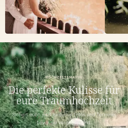
HOCHZEITSMAPPE
Die perfekte Kulisse für
eure Traumhochzeit
Sichert euch jetzt exklusive Infos und Termine,
bevor sie vergeben sind.