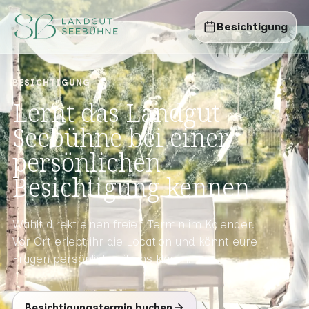
Besichtigung
BESICHTIGUNG
Lernt das Landgut
Seebühne bei einer
persönlichen
Besichtigung kennen.
Wählt direkt einen freien Termin im Kalender.
Vor Ort erlebt ihr die Location und könnt eure
Fragen persönlich mit uns klären.
Besichtigungstermin buchen