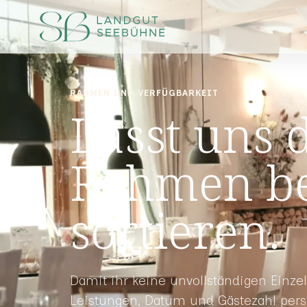
RAHMEN UND VERFÜGBARKEIT
Lasst uns 
Rahmen be
sortieren.
Damit ihr keine unvollständigen Einze
Leistungen, Datum und Gästezahl pers