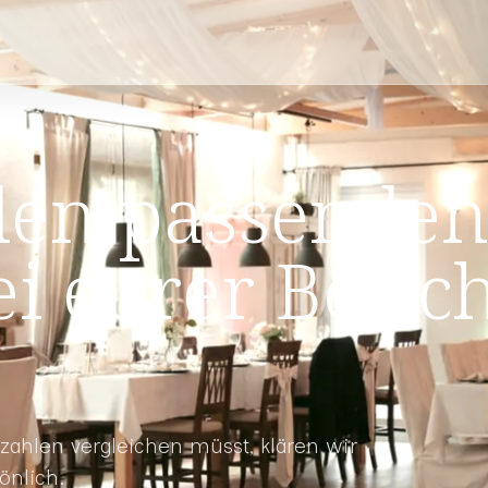
den passende
i eurer Besic
lzahlen vergleichen müsst, klären wir
önlich.